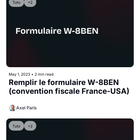
Tuto
+2
May 1, 2023
•
2 min read
Remplir le formulaire W-8BEN 
(convention fiscale France-USA)
Axel Paris
Tuto
+2