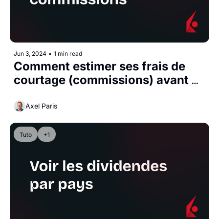
Jun 3, 2024
•
1 min read
Comment estimer ses frais de 
courtage (commissions) avant 
d'acheter sur Interactive 
Brokers?
Axel Paris
Tuto
+1