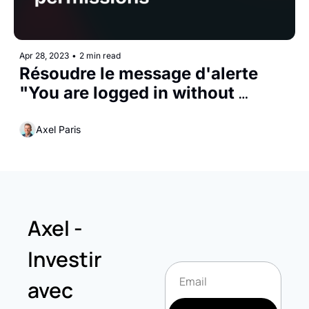
Apr 28, 2023
•
2 min read
Résoudre le message d'alerte 
"You are logged in without 
Trading/Market Data 
permissions"
Axel Paris
Axel - 
Investir 
avec 