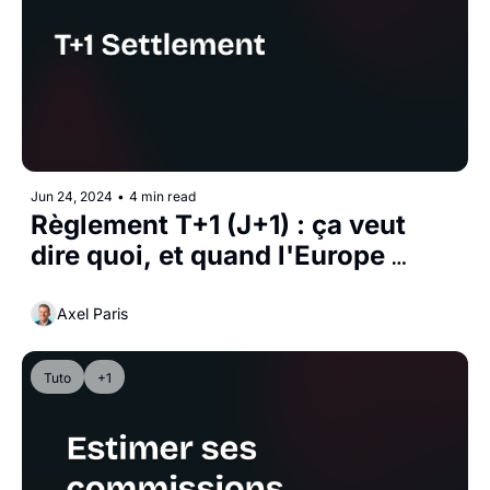
Jun 24, 2024
•
4 min read
Règlement T+1 (J+1) : ça veut 
dire quoi, et quand l'Europe 
suivra ?
Axel Paris
Tuto
+1