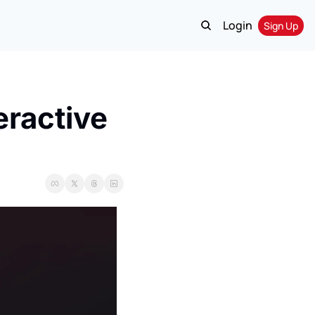
Login
Sign Up
ractive 