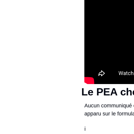
Le PEA che
Aucun communiqué off
apparu sur le formul
ℹ️