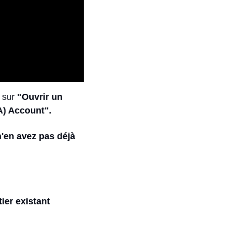
 sur 
"Ouvrir un 
A) Account".
'en avez pas déjà 
er existant 