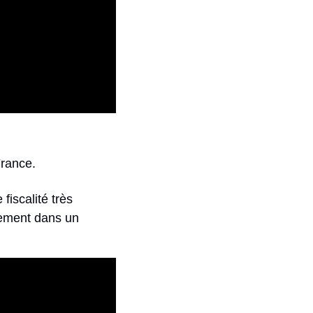
France.
iscalité très 
ement dans un 